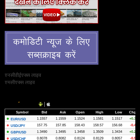
एनसीडीईएक्‍स लाइव
एमसीएक्‍स लाइव