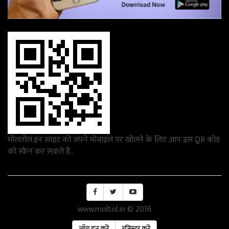
मोलतोल.इन साइट को अपने मोबाइल पर खोलने के लिए आप इस QR कोड
को स्कैन कर सकते है..
www.moltol.in © 2016
लॉग इन करें
रजिस्टर करें